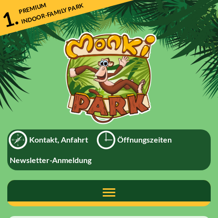
Direkt
PREMIUM
INDOOR-FAMILY PARK
1.
zum
Inhalt
Kontakt, Anfahrt
Öffnungszeiten
Newsletter-Anmeldung
Toggle
navigation