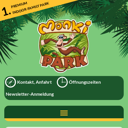
Direkt
PREMIUM
INDOOR-FAMILY PARK
1.
zum
Inhalt
Kontakt, Anfahrt
Öffnungszeiten
Newsletter-Anmeldung
Toggle
navigation